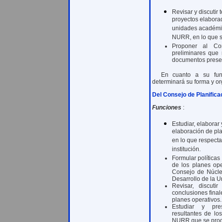
Revisar y discutir
proyectos elaborad
unidades académic
NURR, en lo que 
Proponer al Con
preliminares que r
documentos prese
En cuanto a su fun
determinará su forma y or
Del Consejo de Planifica
Funciones
:
Estudiar, elaborar 
elaboración de pl
en lo que respecta
institución.
Formular políticas
de los planes ope
Consejo de Núcleo
Desarrollo de la U
Revisar, discut
conclusiones final
planes operativos.
Estudiar y pre
resultantes de lo
NURR que se prod