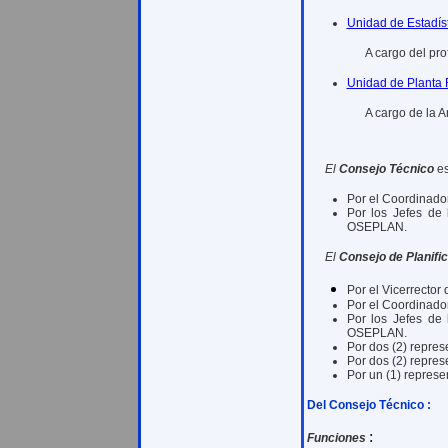
Unidad de Estadíst
A cargo del pr
Unidad de Planta F
A cargo de la A
El
Consejo Técnico
es
Por el Coordinado
Por los Jefes de 
OSEPLAN.
El
Consejo de Planifi
Por el Vicerrector
Por el Coordinado
Por los Jefes de 
OSEPLAN.
Por dos (2) repres
Por dos (2) repres
Por un (1) represen
Del Consejo Técnico
:
:
Funciones