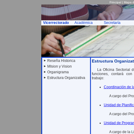
Principal
|
Mapa de
Vicerrectorado
Académica
Secretaría
Reseña Historica
Estructura Organiza
MIsion y Vision
La Oficina Sectorial 
Organigrama
funciones, contará con
Estructura Organizativa
trabajo:
Coordinación de la
A cargo del Pro
Unidad de Planifi
A cargo del Pro
Unidad de Program
A cargo de la L